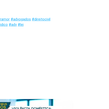
oramor
#advogados
#direitocivil
ridico
#adv
#lei