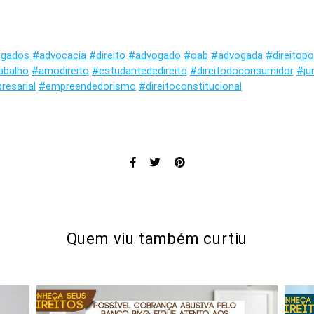
ogados
#advocacia
#direito
#advogado
#oab
#advogada
#direitop
abalho
#amodireito
#estudantededireito
#direitodoconsumidor
#ju
resarial
#empreendedorismo
#direitoconstitucional
Quem viu também curtiu