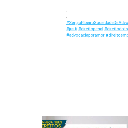
.
.
.
#SergioRibeiroSociedadeDeAdv
#justi
#direitopenal
#direitodotr
#advocaciaporamor
#direitoemp